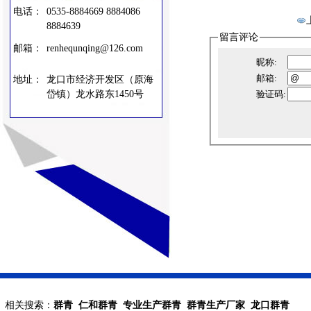
电话：
0535-8884669 8884086
8884639
留言评论
邮箱：
renhequnqing@126.com
地址：
龙口市经济开发区（原海
岱镇）龙水路东1450号
相关搜索：
群青
仁和群青
专业生产群青
群青生产厂家
龙口群青