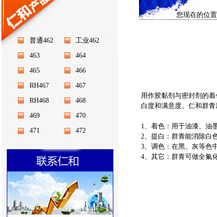
您现在的位置
普通462
工业462
463
464
465
466
RH467
467
用作胶黏剂与密封剂的着
RH468
468
白度和满意度。仁和群青新
469
470
1、着色：用于油漆、油
471
472
2、提白：群青能消除白
3、调色：在黑、灰等色
4、其它：群青可做全氟