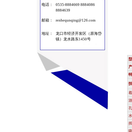
电话：
0535-8884669 8884086
8884639
邮箱：
renhequnqing@126.com
地址：
龙口市经济开发区（原海岱
镇）龙水路东1450号
产
游
孔
水
挥