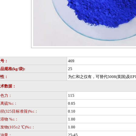
型号：
469
品规格(kg/袋):
25
特性：
为仁和之仅有，可替代5008(英国)及EP
技术数据：
着色力：
115
离硫%≤：
0.05
径(325目标准筛)%≤：
0.10
溶物 %≤：
1.00
发物(105±2 ℃)%≤：
1.00
吸油量：
25-45