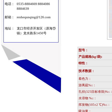
电话：
0535-8884669 8884086
8884639
邮箱：
renhequnqing@126.com
地址：
龙口市经济开发区（原海岱
镇）龙水路东1450号
型号：
产品规格(kg/袋):
特性：
技术数据：
着色力：
游离硫%≤：
孔径(325目标准筛)%≤
水溶物 %≤：
挥发物(105±2 ℃)%≤：
吸油量：