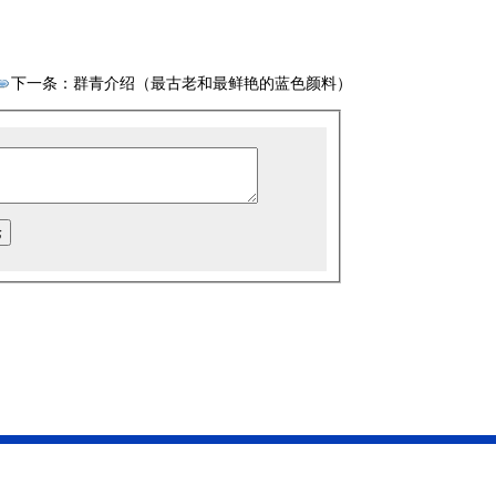
下一条：
群青介绍（最古老和最鲜艳的蓝色颜料）